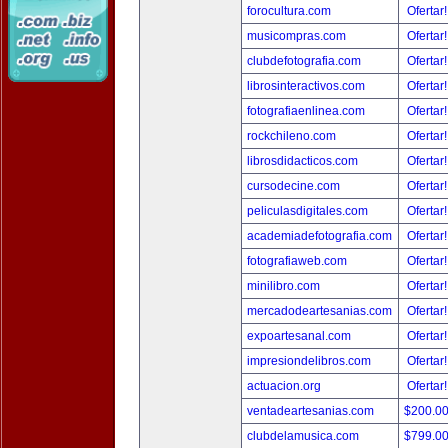
forocultura.com
Ofertar
musicompras.com
Ofertar
clubdefotografia.com
Ofertar
librosinteractivos.com
Ofertar
fotografiaenlinea.com
Ofertar
rockchileno.com
Ofertar
librosdidacticos.com
Ofertar
cursodecine.com
Ofertar
peliculasdigitales.com
Ofertar
academiadefotografia.com
Ofertar
fotografiaweb.com
Ofertar
minilibro.com
Ofertar
mercadodeartesanias.com
Ofertar
expoartesanal.com
Ofertar
impresiondelibros.com
Ofertar
actuacion.org
Ofertar
ventadeartesanias.com
$200.0
clubdelamusica.com
$799.0