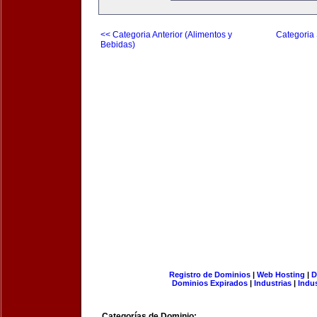
<< Categoria Anterior (Alimentos y
Categoria 
Bebidas)
Registro de Dominios
|
Web Hosting
|
D
Dominios Expirados
|
Industrias
|
Indu
Categorías de Dominio: