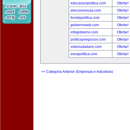
educacionpolitica.com
Ofertar!
eleccionesusa.com
Ofertar!
forodepolitica.com
Ofertar!
gobiernoweb.com
Ofertar!
infogobierno.com
Ofertar!
politicaynegocios.com
Ofertar!
votociudadano.com
Ofertar!
zonapolitica.com
Ofertar!
<< Categoria Anterior (Empresas e Industrias)