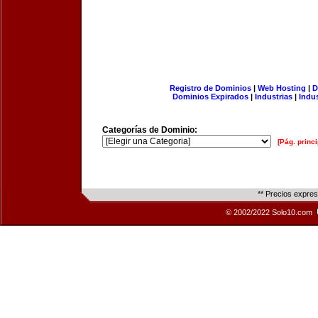
Registro de Dominios
|
Web Hosting
|
D
Dominios Expirados
|
Industrias
|
Indu
Categorías de Dominio:
[Pág. princi
** Precios expre
© 2002/2022 Solo10.com