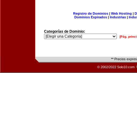
Registro de Dominios
|
Web Hosting
|
D
Dominios Expirados
|
Industrias
|
Indu
Categorías de Dominio:
[Pág. princi
** Precios expre
© 2002/2022 Solo10.com