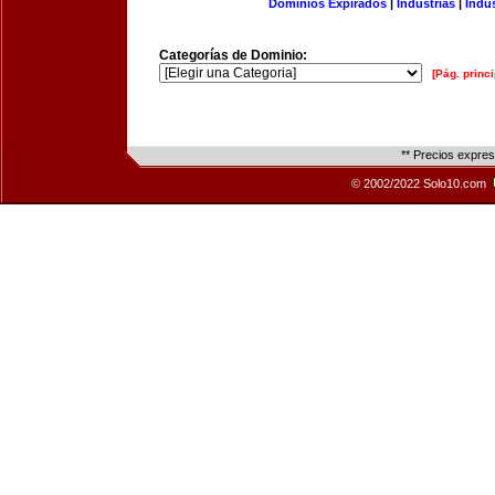
Dominios Expirados
|
Industrias
|
Indu
Categorías de Dominio:
[Pág. princi
** Precios expre
© 2002/2022 Solo10.com