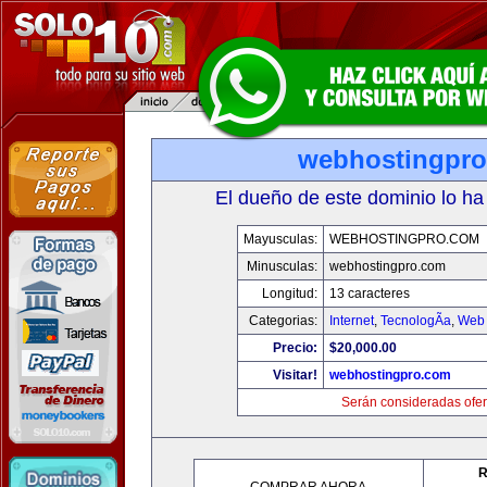
webhostingpr
El dueño de este dominio lo ha
Mayusculas:
WEBHOSTINGPRO.COM
Minusculas:
webhostingpro.com
Longitud:
13 caracteres
Categorias:
Internet
,
TecnologÃ­a
,
Web 
Precio:
$20,000.00
Visitar!
webhostingpro.com
Serán consideradas ofer
R