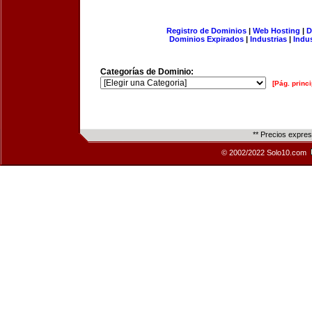
Registro de Dominios
|
Web Hosting
|
D
Dominios Expirados
|
Industrias
|
Indu
Categorías de Dominio:
[Pág. princi
** Precios expre
© 2002/2022 Solo10.com