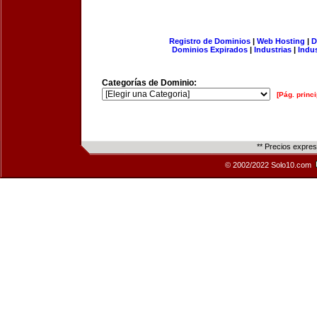
Registro de Dominios
|
Web Hosting
|
D
Dominios Expirados
|
Industrias
|
Indu
Categorías de Dominio:
[Pág. princi
** Precios expre
© 2002/2022 Solo10.com