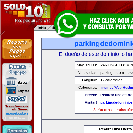
parkingdedomin
El dueño de este dominio lo ha
Mayusculas:
PARKINGDEDOMIN
Minusculas:
parkingdedominios
Longitud:
17 caracteres
Categorias:
Internet
,
Web Hostin
Precio:
Realizar una oferta
Visitar!
parkingdedominio
Serán consideradas ofer
Realizar una Oferta