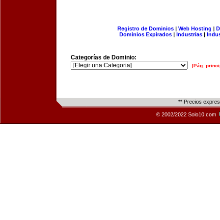
Registro de Dominios
|
Web Hosting
|
D
Dominios Expirados
|
Industrias
|
Indu
Categorías de Dominio:
[Pág. princi
** Precios expre
© 2002/2022 Solo10.com