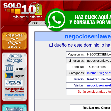
negociosenlaw
El dueño de este dominio lo ha
Mayusculas:
NEGOCIOSENL
Minusculas:
negociosenlawe
Longitud:
15 caracteres
Categorias:
Internet
,
Negocio
Precio:
Realizar una ofer
Visitar!
negociosenlawe
Serán consideradas ofer
Realizar una Oferta