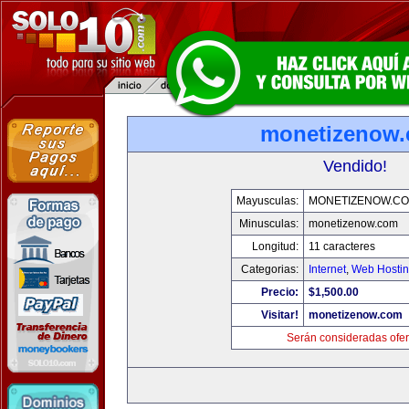
monetizenow
Vendido!
Mayusculas:
MONETIZENOW.C
Minusculas:
monetizenow.com
Longitud:
11 caracteres
Categorias:
Internet
,
Web Hostin
Precio:
$1,500.00
Visitar!
monetizenow.com
Serán consideradas ofer