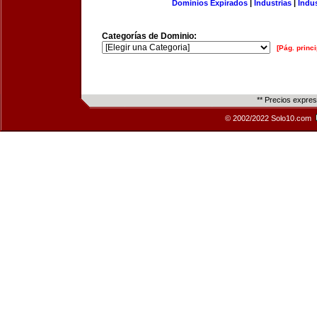
Dominios Expirados
|
Industrias
|
Indu
Categorías de Dominio:
[Pág. princi
** Precios expre
© 2002/2022 Solo10.com