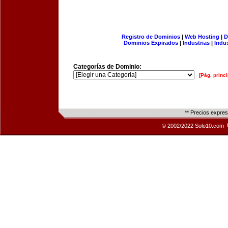
Registro de Dominios
|
Web Hosting
|
D
Dominios Expirados
|
Industrias
|
Indu
Categorías de Dominio:
[Pág. princi
** Precios expre
© 2002/2022 Solo10.com