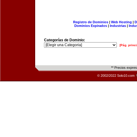
Registro de Dominios
|
Web Hosting
|
D
Dominios Expirados
|
Industrias
|
Indu
Categorías de Dominio:
[Pág. princi
** Precios expre
© 2002/2022 Solo10.com