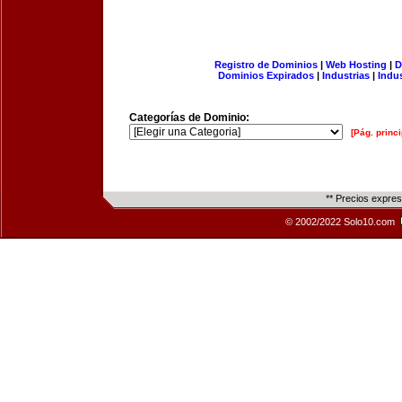
Registro de Dominios
|
Web Hosting
|
D
Dominios Expirados
|
Industrias
|
Indu
Categorías de Dominio:
[Pág. princi
** Precios expre
© 2002/2022 Solo10.com