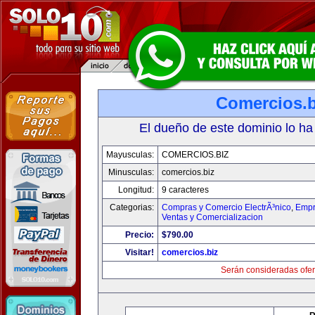
Comercios.b
El dueño de este dominio lo ha
Mayusculas:
COMERCIOS.BIZ
Minusculas:
comercios.biz
Longitud:
9 caracteres
Categorias:
Compras y Comercio ElectrÃ³nico
,
Empr
Ventas y Comercializacion
Precio:
$790.00
Visitar!
comercios.biz
Serán consideradas ofer