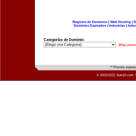
Registro de Dominios
|
Web Hosting
|
D
Dominios Expirados
|
Industrias
|
Indu
Categorías de Dominio:
[Pág. princi
** Precios expre
© 2002/2022 Solo10.com