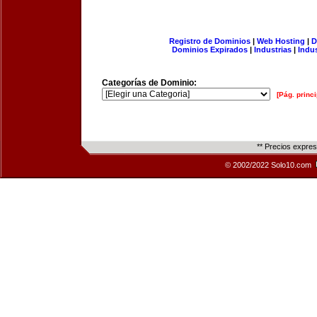
Registro de Dominios
|
Web Hosting
|
D
Dominios Expirados
|
Industrias
|
Indu
Categorías de Dominio:
[Pág. princi
** Precios expre
© 2002/2022 Solo10.com