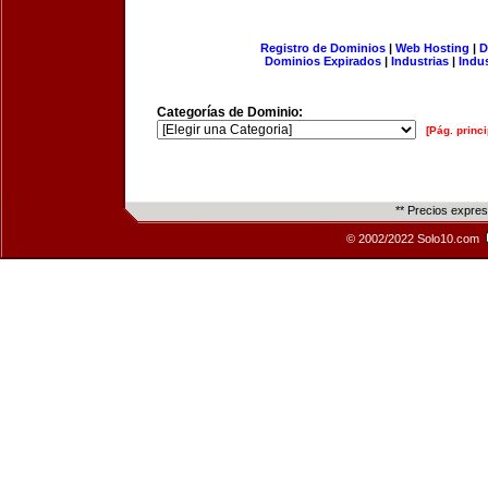
Registro de Dominios
|
Web Hosting
|
D
Dominios Expirados
|
Industrias
|
Indu
Categorías de Dominio:
[Pág. princi
** Precios expre
© 2002/2022 Solo10.com