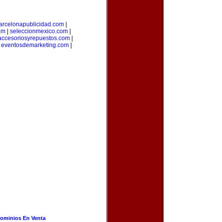
arcelonapublicidad.com
|
om
|
seleccionmexico.com
|
accesoriosyrepuestos.com
|
|
eventosdemarketing.com
|
ominios En Venta