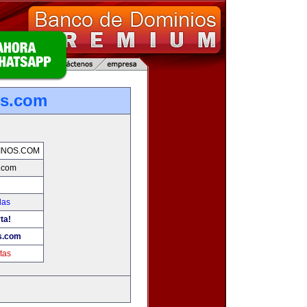
os.com
INOS.COM
.com
das
ta!
s.com
tas