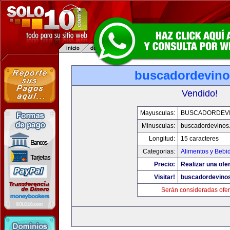
buscadordevin
Vendido!
Mayusculas:
BUSCADORDEV
Minusculas:
buscadordevinos
Longitud:
15 caracteres
Categorias:
Alimentos y Bebi
Precio:
Realizar una ofer
Visitar!
buscadordevino
Serán consideradas ofer