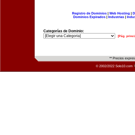
Registro de Dominios
|
Web Hosting
|
D
Dominios Expirados
|
Industrias
|
Indu
Categorías de Dominio:
[Pág. princi
** Precios expre
© 2002/2022 Solo10.com