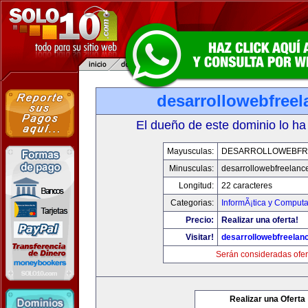
desarrollowebfree
El dueño de este dominio lo ha
Mayusculas:
DESARROLLOWEBFR
Minusculas:
desarrollowebfreelanc
Longitud:
22 caracteres
Categorias:
InformÃ¡tica y Computa
Precio:
Realizar una oferta!
Visitar!
desarrollowebfreelan
Serán consideradas ofer
Realizar una Oferta