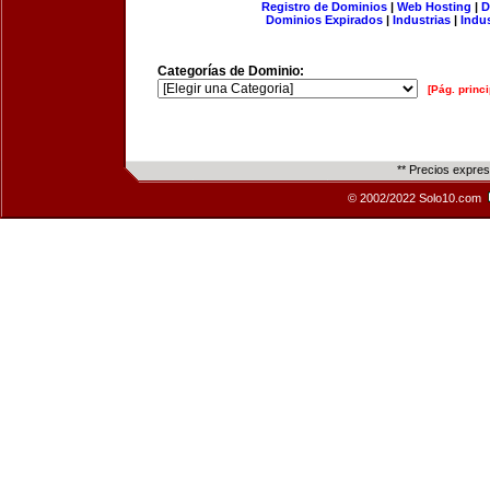
Registro de Dominios
|
Web Hosting
|
D
Dominios Expirados
|
Industrias
|
Indu
Categorías de Dominio:
[Pág. princi
** Precios expre
© 2002/2022 Solo10.com