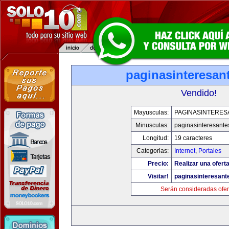
paginasinteresan
Vendido!
Mayusculas:
PAGINASINTERES
Minusculas:
paginasinteresant
Longitud:
19 caracteres
Categorias:
Internet
,
Portales
Precio:
Realizar una oferta
Visitar!
paginasinteresan
Serán consideradas ofer