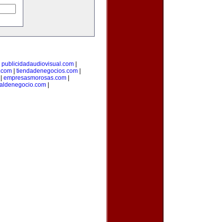
|
publicidadaudiovisual.com
|
.com
|
tiendadenegocios.com
|
|
empresasmorosas.com
|
taldenegocio.com
|