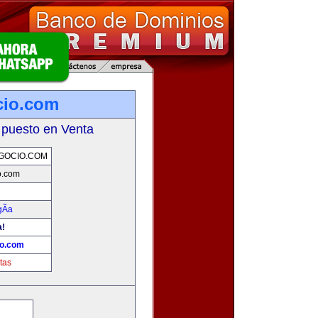
cio.com
 puesto en Venta
GOCIO.COM
o.com
Ã­a
a!
io.com
tas