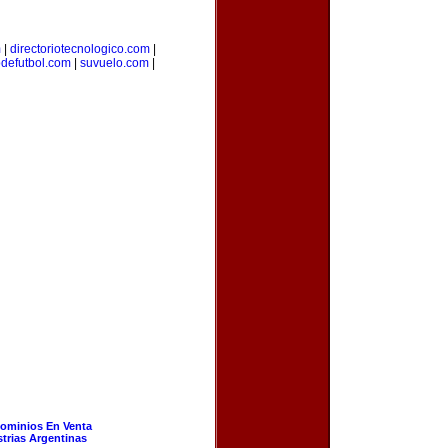
m
|
directoriotecnologico.com
|
odefutbol.com
|
suvuelo.com
|
ominios En Venta
strias Argentinas