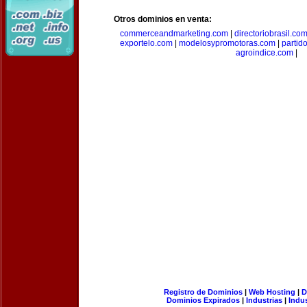
Otros dominios en venta:
commerceandmarketing.com
|
directoriobrasil.co
exportelo.com
|
modelosypromotoras.com
|
partid
agroindice.com
|
Registro de Dominios
|
Web Hosting
|
D
Dominios Expirados
|
Industrias
|
Indu