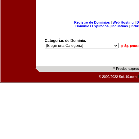
Registro de Dominios
|
Web Hosting
|
D
Dominios Expirados
|
Industrias
|
Indu
Categorías de Dominio:
[Pág. princi
** Precios expre
© 2002/2022 Solo10.com