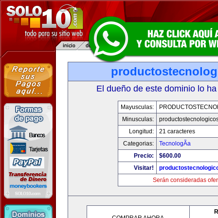
productostecnolog
El dueño de este dominio lo ha
Mayusculas:
PRODUCTOSTECNO
Minusculas:
productostecnologico
Longitud:
21 caracteres
Categorias:
TecnologÃ­a
Precio:
$600.00
Visitar!
productostecnologic
Serán consideradas ofer
R