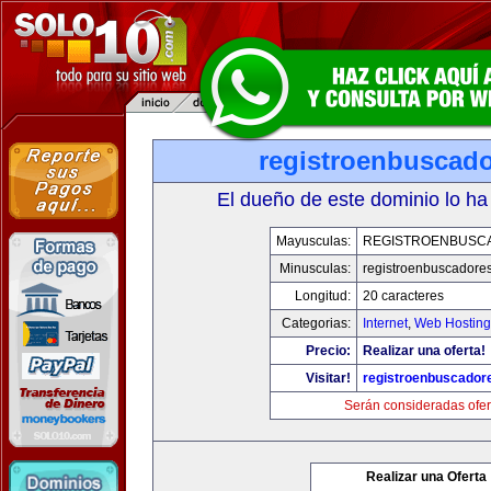
registroenbuscad
El dueño de este dominio lo ha
Mayusculas:
REGISTROENBUSC
Minusculas:
registroenbuscadore
Longitud:
20 caracteres
Categorias:
Internet
,
Web Hosting
Precio:
Realizar una oferta!
Visitar!
registroenbuscador
Serán consideradas ofer
Realizar una Oferta