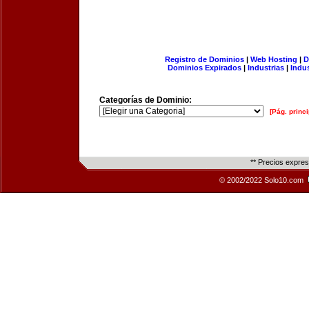
Registro de Dominios
|
Web Hosting
|
D
Dominios Expirados
|
Industrias
|
Indu
Categorías de Dominio:
[Pág. princi
** Precios expre
© 2002/2022 Solo10.com