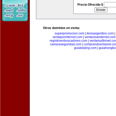
Precio Ofrecido $
Otros dominios en venta:
superpromocion.com
|
tenisargentino.com
|
ventaporinternet.com
|
ventasviainternet.com
registroenbuscadores.com
|
ventamultinivel.c
camaraseguridad.com
|
comprandoenlared.co
guiabeijing.com
|
guiahongko