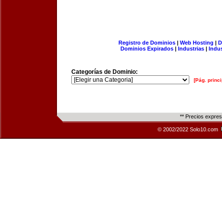
Registro de Dominios
|
Web Hosting
|
D
Dominios Expirados
|
Industrias
|
Indu
Categorías de Dominio:
[Pág. princi
** Precios expre
© 2002/2022 Solo10.com