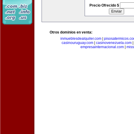
Precio Ofrecido $
Otros dominios en venta:
inmueblesdealquiler.com
|
pisosatermicos.c
casinouruguay.com
|
casinovenezuela.com
empresainternacional.com
|
miss