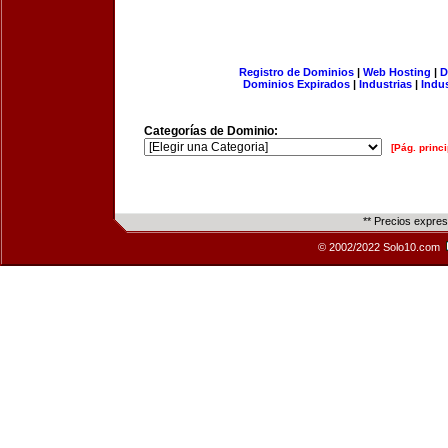
Registro de Dominios
|
Web Hosting
|
D
Dominios Expirados
|
Industrias
|
Indu
Categorías de Dominio:
[Pág. princi
** Precios expre
© 2002/2022 Solo10.com