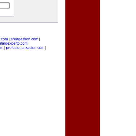
.com
|
areagestion.com
|
tingexperto.com
|
om
|
profesionalizacion.com
|