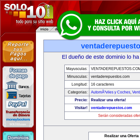
ventaderepuest
El dueño de este dominio lo ha
Mayusculas:
VENTADEREPUESTOS.CO
Minusculas:
ventaderepuestos.com
Longitud:
16 caracteres
Categorias:
AutomÃ³viles y Coches
,
Vent
Precio:
Realizar una oferta!
Visitar!
ventaderepuestos.com
Serán consideradas ofer
Realizar una Oferta