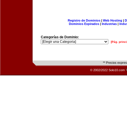
Registro de Dominios
|
Web Hosting
|
D
Dominios Expirados
|
Industrias
|
Indu
Categorías de Dominio:
[Pág. princi
** Precios expre
© 2002/2022 Solo10.com