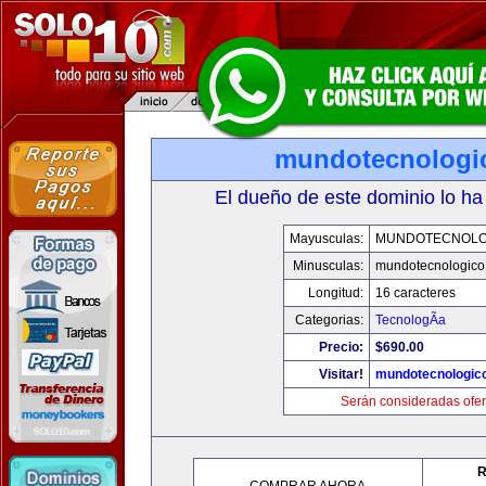
mundotecnologi
El dueño de este dominio lo ha
Mayusculas:
MUNDOTECNOLO
Minusculas:
mundotecnologico
Longitud:
16 caracteres
Categorias:
TecnologÃ­a
Precio:
$690.00
Visitar!
mundotecnologic
Serán consideradas ofer
R