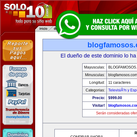
blogfamosos
El dueño de este dominio lo ha
Mayusculas:
BLOGFAMOSOS
Minusculas:
blogfamosos.co
Longitud:
11 caracteres
Categorias:
TelevisiÃ³n y Esp
Precio:
$999.00
Visitar!
blogfamosos.c
Serán consideradas ofer
R