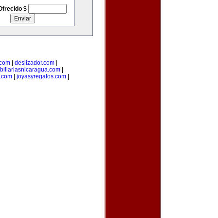
Ofrecido $
.com
|
deslizador.com
|
biliariasnicaragua.com
|
.com
|
joyasyregalos.com
|