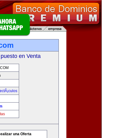
.com
 puesto en Venta
.COM
m
ectÃ¡culos
om
tas
ealizar una Oferta