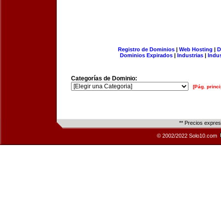
Registro de Dominios
|
Web Hosting
|
D
Dominios Expirados
|
Industrias
|
Indu
Categorías de Dominio:
[Pág. princi
** Precios expre
© 2002/2022 Solo10.com