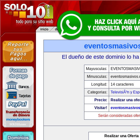
eventosmasivo
El dueño de este dominio lo ha
Mayusculas:
EVENTOSMASI
Minusculas:
eventosmasivos
Longitud:
14 caracteres
Categorias:
TelevisiÃ³n y Esp
Precio:
Realizar una ofe
Visitar!
eventosmasivo
Serán consideradas ofer
Realizar una Oferta