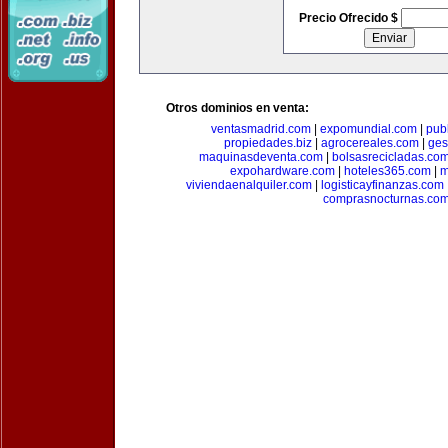
Precio Ofrecido $
Otros dominios en venta:
ventasmadrid.com
|
expomundial.com
|
pub
propiedades.biz
|
agrocereales.com
|
ges
maquinasdeventa.com
|
bolsasrecicladas.co
expohardware.com
|
hoteles365.com
|
m
viviendaenalquiler.com
|
logisticayfinanzas.com
comprasnocturnas.co