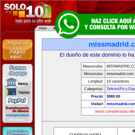
missmadrid.
El dueño de este dominio lo ha
Mayusculas:
MISSMADRID.C
Minusculas:
missmadrid.com
Longitud:
10 caracteres
Categorias:
TelevisiÃ³n y Esp
Precio:
$980.00
Visitar!
missmadrid.co
Serán consideradas ofer
R