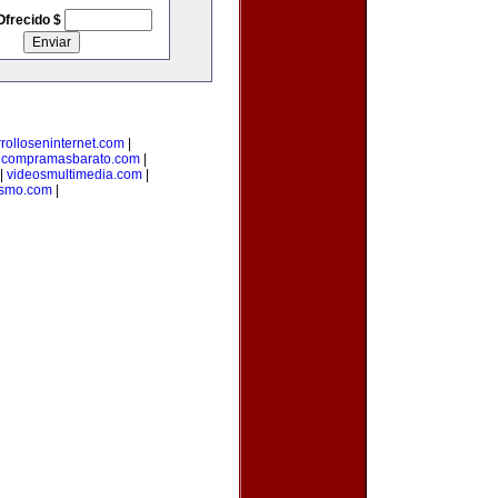
Ofrecido $
rolloseninternet.com
|
|
compramasbarato.com
|
|
videosmultimedia.com
|
ismo.com
|