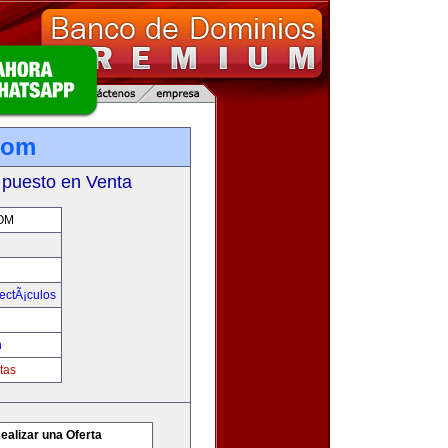
com
 puesto en Venta
OM
ectÃ¡culos
m
tas
ealizar una Oferta