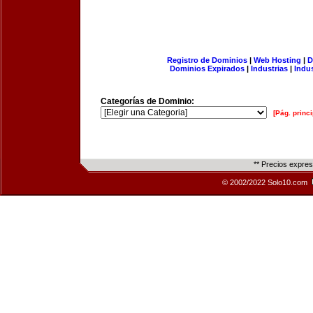
Registro de Dominios
|
Web Hosting
|
D
Dominios Expirados
|
Industrias
|
Indu
Categorías de Dominio:
[Pág. princi
** Precios expre
© 2002/2022 Solo10.com