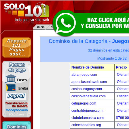
Dominios de la Categoría -
Juegos
32 dominios en esta categ
Mostrando 1 de 32
Nombre de Dominio
Precio
abranjuego.com
Ofertar
apuestasenlaweb.com
Ofertar
casinouruguay.com
Ofertar
casinovenezuela.com
Ofertar
celujuegos.com
Ofertar
centraldejuego.com
Ofertar
clubdelamusica.com
$799.0
coleccionables.org
Ofertar