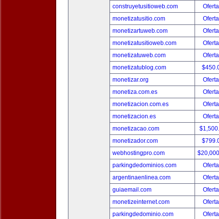
construyetusitioweb.com
Oferta
monetizatusitio.com
Oferta
monetizartuweb.com
Oferta
monetizatusitioweb.com
Oferta
monetizatuweb.com
Oferta
monetizatublog.com
$450.
monetizar.org
Oferta
monetiza.com.es
Oferta
monetizacion.com.es
Oferta
monetizacion.es
Oferta
monetizacao.com
$1,500
monetizador.com
$799.
webhostingpro.com
$20,00
parkingdedominios.com
Oferta
argentinaenlinea.com
Oferta
guiaemail.com
Oferta
monetizeinternet.com
Oferta
parkingdedominio.com
Oferta