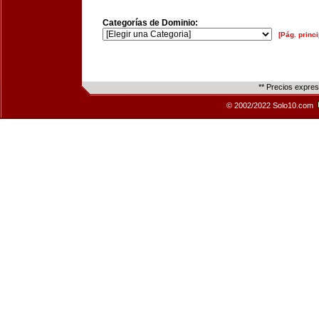
Categorías de Dominio:
[Pág. princi
** Precios expre
© 2002/2022 Solo10.com