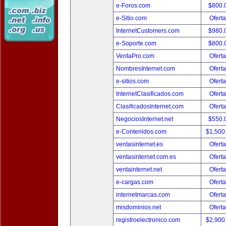
e-Foros.com
$800.
e-Sitio.com
Oferta
InternetCustomers.com
$980.
e-Soporte.com
$800.
VentaPro.com
Oferta
NombresInternet.com
Oferta
e-sitios.com
Oferta
InternetClasificados.com
Oferta
ClasificadosInternet.com
Oferta
NegociosInternet.net
$550.
e-Contenidos.com
$1,500
ventasinternet.es
Oferta
ventasinternet.com.es
Oferta
ventainternet.net
Oferta
e-cargas.com
Oferta
internetmarcas.com
Oferta
misdominios.net
Oferta
registroelectronico.com
$2,900